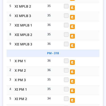
5
35
XI MPLB 2
📝
6
35
XI MPLB 3
📝
7
36
XII MPLB 1
📝
8
35
XII MPLB 2
📝
9
36
XII MPLB 3
📝
PM - 318
1
36
X PM 1
📝
2
36
X PM 2
📝
3
35
X PM 3
📝
4
35
XI PM 1
📝
5
34
XI PM 2
📝