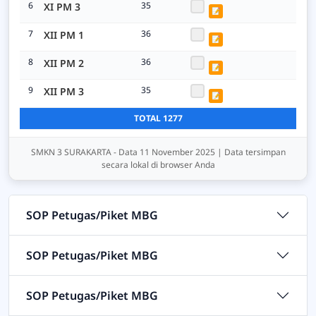
6
35
XI PM 3
📝
7
36
XII PM 1
📝
8
36
XII PM 2
📝
9
35
XII PM 3
📝
TOTAL 1277
SMKN 3 SURAKARTA - Data 11 November 2025 | Data tersimpan
secara lokal di browser Anda
SOP Petugas/Piket MBG
SOP Petugas/Piket MBG
SOP Petugas/Piket MBG