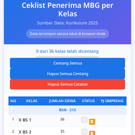
Ceklist Penerima MBG per
Kelas
Sumber Data: Kurikulum 2025
Data tersimpan secara lokal di browser Anda
0
dari
36
kelas telah dicentang
Centang Semua
Hapus Semua Centang
Hapus Semua Catatan
NO
KELAS
JUMLAH SISWA
STATUS
PJ OMPRENG
BSN - 213
1
36
X BS 1
📝
2
35
X BS 2
📝