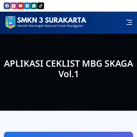
Skip to Content
SMK Negeri 3 Surakarta
APLIKASI CEKLIST MBG SKAGA
Vol.1