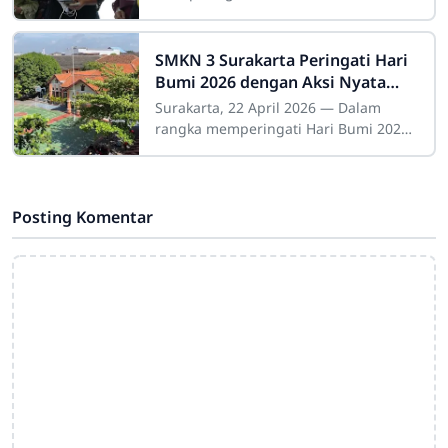
Negeri 3 Surakarta menggelar
kegiatan kokurikuler : lomba memasak
dan lomba
SMKN 3 Surakarta Peringati Hari
Bumi 2026 dengan Aksi Nyata
Peduli Lingkungan
Surakarta, 22 April 2026 — Dalam
rangka memperingati Hari Bumi 2026,
SMKN 3 Surakarta melakukan kegiatan
pelestarian lingkungan sebagai wujud
nyata
Posting Komentar