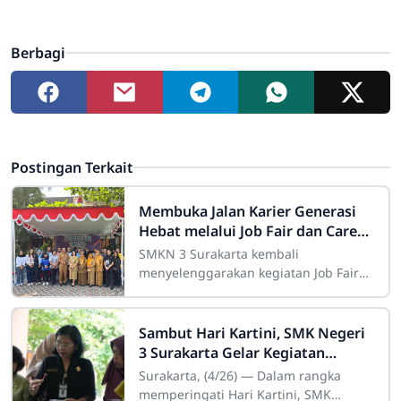
Berbagi
Postingan Terkait
Membuka Jalan Karier Generasi
Hebat melalui Job Fair dan Career
Expo 2026
SMKN 3 Surakarta kembali
menyelenggarakan kegiatan Job Fair
dan Career Expo 2026 sebagai upaya
menjembatani lulusan dengan dunia
kerja dan dunia
Sambut Hari Kartini, SMK Negeri
3 Surakarta Gelar Kegiatan
Kokurikuler Kreatif
Surakarta, (4/26) — Dalam rangka
memperingati Hari Kartini, SMK