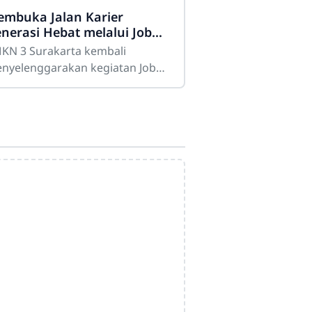
mbuka Jalan Karier
nerasi Hebat melalui Job
ir dan Career Expo 2026
KN 3 Surakarta kembali
nyelenggarakan kegiatan Job
ir dan Career Expo 2026 sebagai
aya menjembatani lulusan
ngan dunia kerja dan dunia