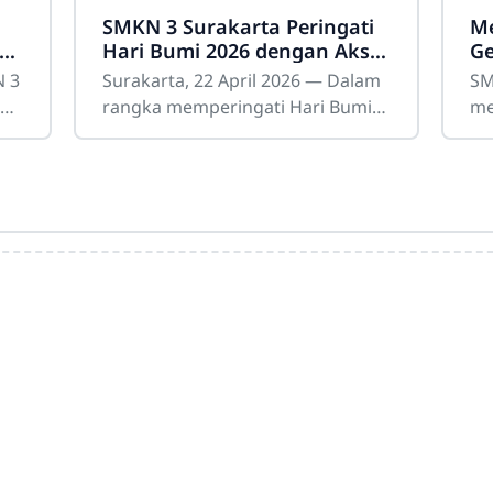
SMKN 3 Surakarta Peringati
Me
d
Hari Bumi 2026 dengan Aksi
Ge
a
Nyata Peduli Lingkungan
Fa
N 3
Surakarta, 22 April 2026 — Dalam
SM
026
rangka memperingati Hari Bumi
me
a
2026, SMKN 3 Surakarta
Fa
ini
melakukan kegiatan pelestarian
up
lingkungan sebagai wujud nyata
de