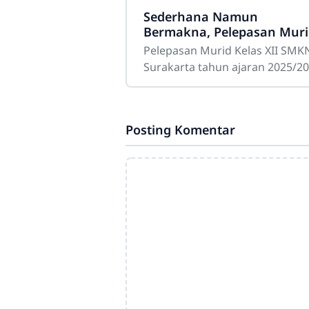
Sederhana Namun
Bermakna, Pelepasan Muri
Kelas XII SMKN 3 Surakart
Pelepasan Murid Kelas XII SMK
Berlangsung Khidmat
Surakarta tahun ajaran 2025/2
berlangsung dengan sederhan
namun penuh makna. Kegiatan 
dihadiri oleh komite
Posting Komentar