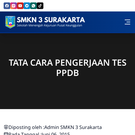
Skip to Content
SMK Negeri 3 Surakarta
TATA CARA PENGERJAAN TES
PPDB
Diposting oleh :
Admin SMKN 3 Surakarta
Pada Tanggal :
Juni 06, 2015