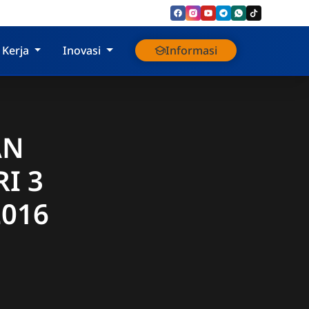
 Kerja
Inovasi
Informasi
AN
I 3
2016