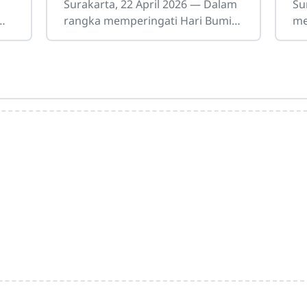
er
Nyata Peduli Lingkungan
Ke
Surakarta, 22 April 2026 — Dalam
Su
rangka memperingati Hari Bumi
me
if
2026, SMKN 3 Surakarta
Ne
melakukan kegiatan pelestarian
ke
lingkungan sebagai wujud nyata
me