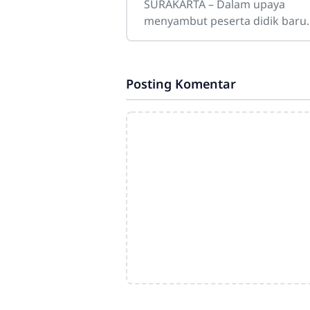
Wujudkan Generasi "Monc
SURAKARTA – Dalam upaya
Telu" yang Berkarakter
menyambut peserta didik baru
dengan lingkungan yang edukat
dan inklusif, SMK Negeri 3
Surakarta sukses
Posting Komentar
menyelenggarakan