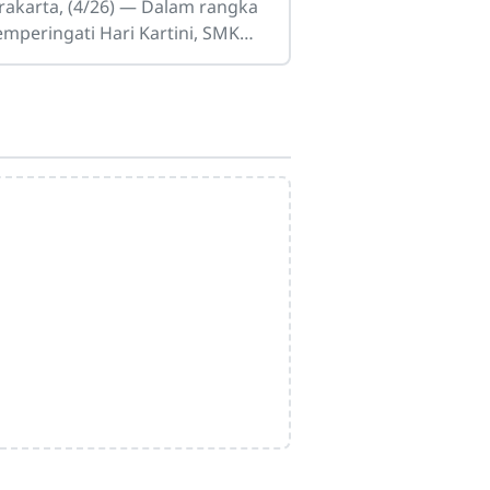
giatan Kokurikuler Kreatif
rakarta, (4/26) — Dalam rangka
mperingati Hari Kartini, SMK
geri 3 Surakarta menggelar
giatan kokurikuler : lomba
masak dan lomba