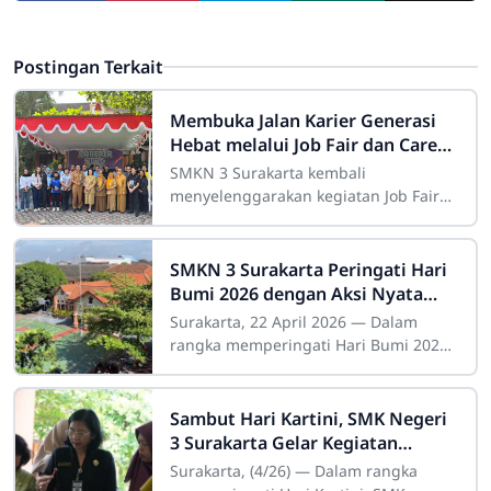
Postingan Terkait
Membuka Jalan Karier Generasi
Hebat melalui Job Fair dan Career
Expo 2026
SMKN 3 Surakarta kembali
menyelenggarakan kegiatan Job Fair
dan Career Expo 2026 sebagai upaya
menjembatani lulusan dengan dunia
kerja dan dunia
SMKN 3 Surakarta Peringati Hari
Bumi 2026 dengan Aksi Nyata
Peduli Lingkungan
Surakarta, 22 April 2026 — Dalam
rangka memperingati Hari Bumi 2026,
SMKN 3 Surakarta melakukan kegiatan
pelestarian lingkungan sebagai wujud
nyata
Sambut Hari Kartini, SMK Negeri
3 Surakarta Gelar Kegiatan
Kokurikuler Kreatif
Surakarta, (4/26) — Dalam rangka