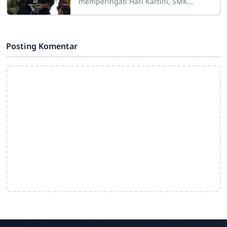
memperingati Hari Kartini, SMK
Negeri 3 Surakarta menggelar
kegiatan kokurikuler : lomba memasak
dan lomba
Posting Komentar