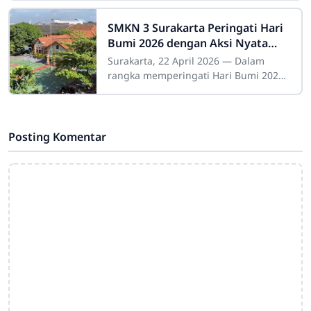
Senin (21/4), yang diikuti seluruh
warga sekolah dengan
SMKN 3 Surakarta Peringati Hari
Bumi 2026 dengan Aksi Nyata
Peduli Lingkungan
Surakarta, 22 April 2026 — Dalam
rangka memperingati Hari Bumi 2026,
SMKN 3 Surakarta melakukan kegiatan
pelestarian lingkungan sebagai wujud
nyata
Posting Komentar