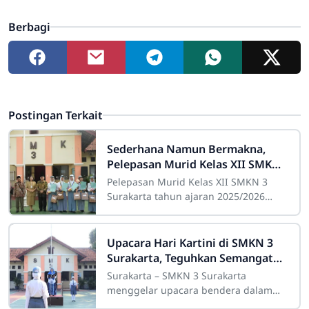
Berbagi
Postingan Terkait
Sederhana Namun Bermakna,
Pelepasan Murid Kelas XII SMKN
3 Surakarta Berlangsung Khidmat
Pelepasan Murid Kelas XII SMKN 3
Surakarta tahun ajaran 2025/2026
berlangsung dengan sederhana
namun penuh makna. Kegiatan ini
dihadiri oleh komite
Upacara Hari Kartini di SMKN 3
Surakarta, Teguhkan Semangat
Kesetaraan dan Pendidikan
Surakarta – SMKN 3 Surakarta
menggelar upacara bendera dalam
rangka memperingati Hari Kartini,