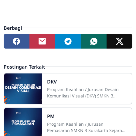
Berbagi
Postingan Terkait
DKV
Program Keahlian / Jurusan Desain
Komunikasi Visual (DKV) SMKN 3
SurakartaSejarah BerdiriJurusan
Desain Komunikasi Visual di SMKN 3
Surakarta berdiri
PM
Program Keahlian / Jurusan
Pemasaran SMKN 3 Surakarta Sejarah