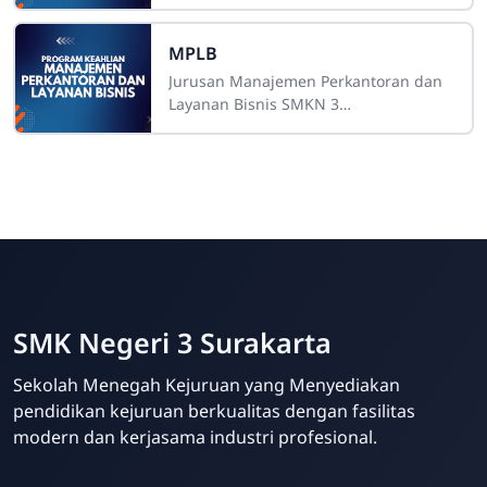
Berdiri SMK Negeri 3 Surakarta, yang
sebelumnya dikenal sebagai SMEA
Negeri 2
MPLB
Jurusan Manajemen Perkantoran dan
Layanan Bisnis SMKN 3
SurakartaSejarah Pada awalnya
jurusan Manajemen Perkantoran dan
Layanan Bisnis adalah jurusan
SMK Negeri 3 Surakarta
Sekolah Menegah Kejuruan yang Menyediakan
pendidikan kejuruan berkualitas dengan fasilitas
Admin Sekolah
modern dan kerjasama industri profesional.
Online