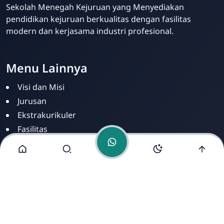
Sekolah Menegah Kejuruan yang Menyediakan
pendidikan kejuruan berkualitas dengan fasilitas
Admin Sekolah
modern dan kerjasama industri profesional.
Online
Menu Lainnya
Visi dan Misi
Jurusan
Ekstrakurikuler
Fasilitas
Alamat Kami
Jl. Brigjen Sudiarto No.34, Kelurahan Danukusuman,
Kecamatan Serengan, Kota Surakarta, Provinsi Jawa
Tengah 57156