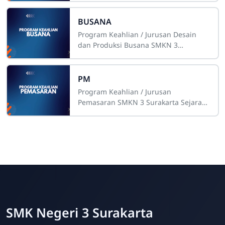
Akuntansi dan Keuangan Lembaga di
SMKN 3 Surakarta
BUSANA
Program Keahlian / Jurusan Desain
dan Produksi Busana SMKN 3
SurakartaSejarah BerdiriJurusan
Desain dan Produksi Busana di SMKN
3 Surakarta berdiri
PM
Program Keahlian / Jurusan
Pemasaran SMKN 3 Surakarta Sejarah
Berdiri SMK Negeri 3 Surakarta, yang
sebelumnya dikenal sebagai SMEA
Negeri 2
SMK Negeri 3 Surakarta