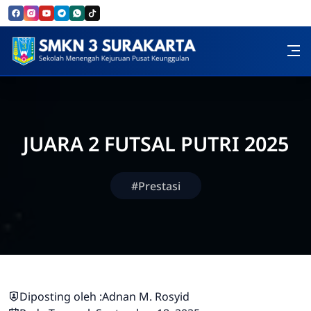
Skip to Content
SMK Negeri 3 Surakarta
JUARA 2 FUTSAL PUTRI 2025
#Prestasi
Diposting oleh :
Adnan M. Rosyid