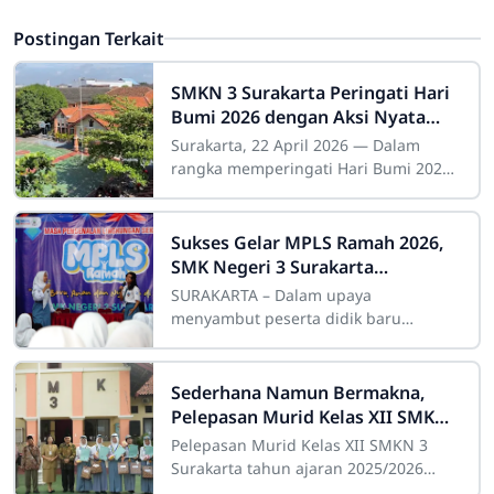
Postingan Terkait
SMKN 3 Surakarta Peringati Hari
Bumi 2026 dengan Aksi Nyata
Peduli Lingkungan
Surakarta, 22 April 2026 — Dalam
rangka memperingati Hari Bumi 2026,
SMKN 3 Surakarta melakukan kegiatan
pelestarian lingkungan sebagai wujud
nyata
Sukses Gelar MPLS Ramah 2026,
SMK Negeri 3 Surakarta
Wujudkan Generasi "Moncer
SURAKARTA – Dalam upaya
Telu" yang Berkarakter
menyambut peserta didik baru
dengan lingkungan yang edukatif dan
inklusif, SMK Negeri 3 Surakarta
sukses menyelenggarakan
Sederhana Namun Bermakna,
Pelepasan Murid Kelas XII SMKN
3 Surakarta Berlangsung Khidmat
Pelepasan Murid Kelas XII SMKN 3
Surakarta tahun ajaran 2025/2026
berlangsung dengan sederhana