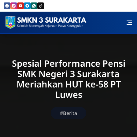
Skip to Content
SMK Negeri 3 Surakarta
Spesial Performance Pensi
SMK Negeri 3 Surakarta
Meriahkan HUT ke-58 PT
Luwes
#Berita