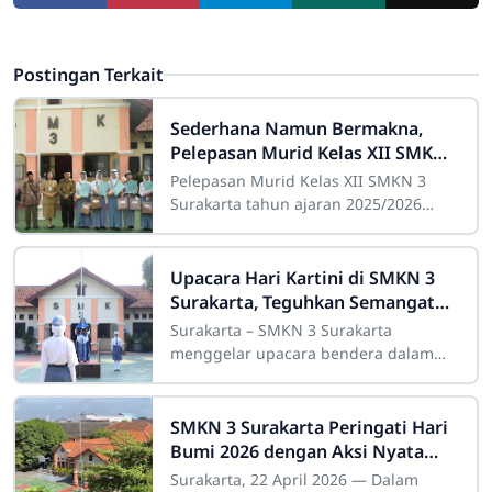
Postingan Terkait
Sederhana Namun Bermakna,
Pelepasan Murid Kelas XII SMKN
3 Surakarta Berlangsung Khidmat
Pelepasan Murid Kelas XII SMKN 3
Surakarta tahun ajaran 2025/2026
berlangsung dengan sederhana
namun penuh makna. Kegiatan ini
dihadiri oleh komite
Upacara Hari Kartini di SMKN 3
Surakarta, Teguhkan Semangat
Kesetaraan dan Pendidikan
Surakarta – SMKN 3 Surakarta
menggelar upacara bendera dalam
rangka memperingati Hari Kartini,
Senin (21/4), yang diikuti seluruh
warga sekolah dengan
SMKN 3 Surakarta Peringati Hari
Bumi 2026 dengan Aksi Nyata
Peduli Lingkungan
Surakarta, 22 April 2026 — Dalam