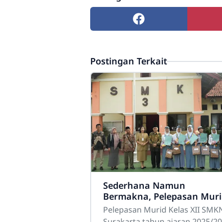
Postingan Terkait
Sederhana Namun
Bermakna, Pelepasan Muri
Kelas XII SMKN 3 Surakart
Pelepasan Murid Kelas XII SMK
Berlangsung Khidmat
Surakarta tahun ajaran 2025/2