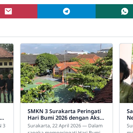
SMKN 3 Surakarta Peringati
Sa
d
Hari Bumi 2026 dengan Aksi
Ne
a
Nyata Peduli Lingkungan
Ke
N 3
Surakarta, 22 April 2026 — Dalam
Su
026
rangka memperingati Hari Bumi
me