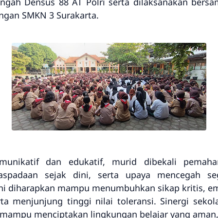
engah Densus 88 AT Polri
serta dilaksanakan
bersa
angan SMKN 3 Surakarta.
munikatif dan edukatif, murid dibekali pema
waspadaan sejak dini, serta upaya mencegah s
ini diharapkan mampu menumbuhkan sikap kritis, emp
a menjunjung tinggi nilai toleransi. Sinergi sek
 mampu menciptakan lingkungan belajar yang aman, i