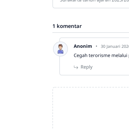
berlangsung dengan sederhan
namun penuh makna. Kegiatan 
dihadiri oleh komite
1 komentar
Anonim
30 Januari 202
Cegah terorisme melalui
Reply