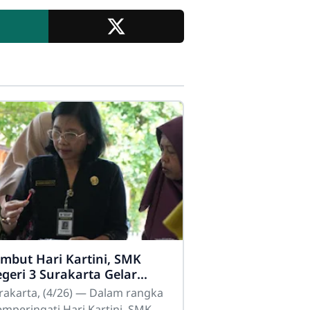
mbut Hari Kartini, SMK
geri 3 Surakarta Gelar
giatan Kokurikuler Kreatif
rakarta, (4/26) — Dalam rangka
mperingati Hari Kartini, SMK