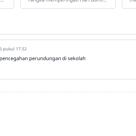
a
2026, SMKN 3 Surakarta
Ne
ini
melakukan kegiatan pelestarian
ke
lingkungan sebagai wujud nyata
me
6 pukul 17.52
 pencegahan perundungan di sekolah