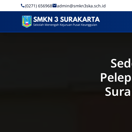
Skip to Content
(0271) 656968
admin@smkn3ska.sch.id
SMK Negeri 3 Surakarta
Sed
Pelep
Sura